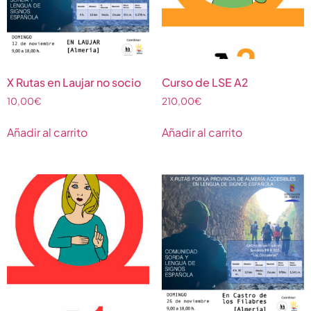
X Rutas en Laujar no socio
Curso de LSE A2
10,00
€
210,00
€
Añadir al carrito
Añadir al carrito