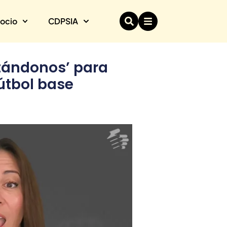
socio
CDPSIA
tándonos’ para
fútbol base