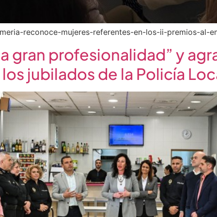
almeria-reconoce-mujeres-referentes-en-los-ii-premios-al-
la gran profesionalidad” y agr
los jubilados de la Policía Loc