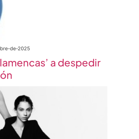
embre-de-2025
Flamencas’ a despedir
ión