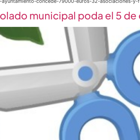
/el-ayuntamiento-concede-79000-euros-32-asociaciones-y-f
olado municipal poda el 5 de