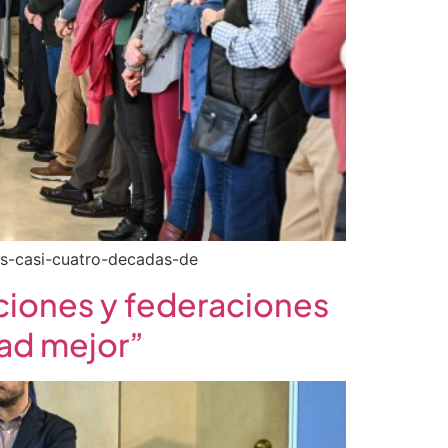
sus-casi-cuatro-decadas-de
ciones y federaciones
dad mejor”