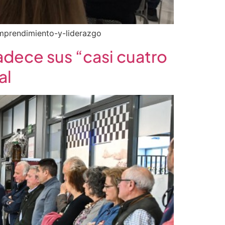
emprendimiento-y-liderazgo
adece sus “casi cuatro
al