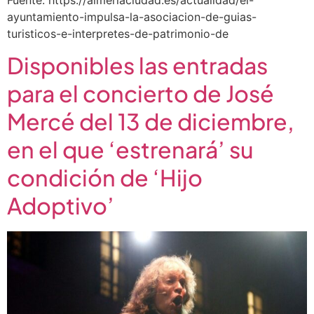
ayuntamiento-impulsa-la-asociacion-de-guias-
turisticos-e-interpretes-de-patrimonio-de
Disponibles las entradas
para el concierto de José
Mercé del 13 de diciembre,
en el que ‘estrenará’ su
condición de ‘Hijo
Adoptivo’